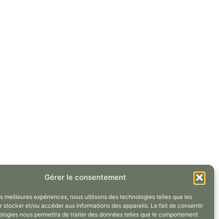
Gérer le consentement
les meilleures expériences, nous utilisons des technologies telles que les
ns and links inherit their style from Global Fonts and
 stocker et/ou accéder aux informations des appareils. Le fait de consentir
s settings in Site Settings.
ologies nous permettra de traiter des données telles que le comportement