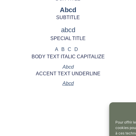
Abcd
SUBTITLE
abcd
SPECIAL TITLE
ABCD
BODY TEXT ITALIC CAPITALIZE
Abcd
ACCENT TEXT UNDERLINE
Abcd
Pour offrir 
Butto
cookies pour
Color
à ces techn