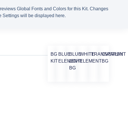
reviews Global Fonts and Colors for this Kit. Changes
 Settings will be displayed here.
BG
BLUE
BLUE
WHITE
TRANSPARENT
OVERLAY
KIT
ELEMENT
LIGHT
ELEMENT
BG
BG